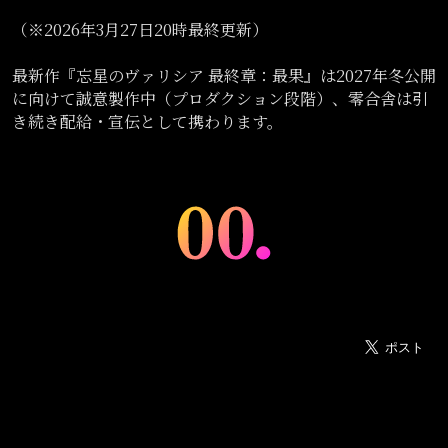
（※2026年3月27日20時最終更新）

最新作『忘星のヴァリシア 最終章：最果』は2027年冬公開
に向けて誠意製作中（プロダクション段階）、零合舎は引
き続き配給・宣伝として携わります。