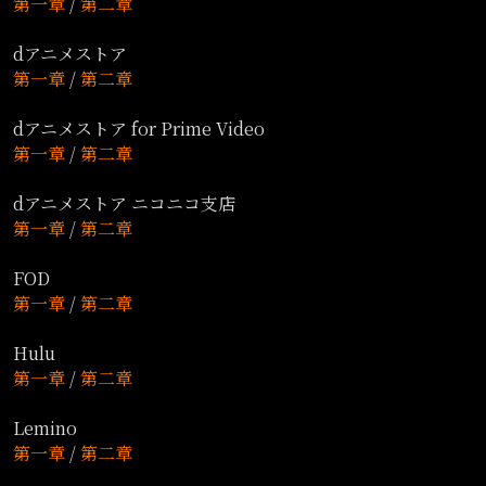
第一章
 / 
第二章
dアニメストア
第一章
 / 
第二章
dアニメストア for Prime Video
第一章
 / 
第二章
dアニメストア ニコニコ支店
第一章
 / 
第二章
FOD
第一章
 / 
第二章
Hulu
第一章
 / 
第二章
Lemino
第一章
 / 
第二章