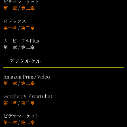
ビデオマーケット
第一章
 / 
第二章
ビデックス
第一章
 / 
第二章
ムービーフルPlus
第一章 / 第二章

デジタルセル
Amazon Prime Video
第一章
 / 
第二章
Google TV（YouTube）
第一章
 / 
第二章
ビデオマーケット
第一章
 / 
第二章