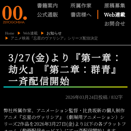
書籍案内
所属作家
原稿募集
公式通販
書店様へ
Web連載
お問合せ
Home
Web連載
お知らせ
アニメ映画『忘星のヴァリシア』シリーズ配信決定
3/27(金)より『第一章：
劫火』『第二章：群青』
一斉配信開始
2026年03月24日投稿 / 832字
弊社所属作家、アニメーション監督・比良坂新の個人制作
アニメ『忘星のヴァリシア』（劇場用アニメーション）シ
リーズ2作品を2026年3月27日(金)より以下の各プラットフ
ォーム（動画配信サービス）にて一斉配信開始します。
