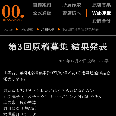
書籍案内
所属作家
原稿募集
公式通販
書店様へ
Web連載
お問合せ
Home
Web連載
お知らせ
第3回原稿募集 結果発表
第3回原稿募集 結果発表
2023年12月22日投稿 / 258字
『零合』第3回原稿募集(2023/6/30〆切)の選考通過作品を
発表します。

鬼丸幸太郎「きっと私たちはうらら系になれない」

丸渕洋子（マルチョウ）「マーガリンと呼ばれた少女」

玖馬巌「夏の残滓」

雨田はな「遊び紙」

六塔掌月「アラタ」
